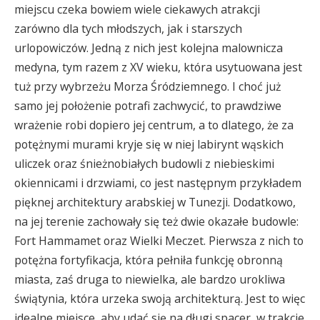
miejscu czeka bowiem wiele ciekawych atrakcji
zarówno dla tych młodszych, jak i starszych
urlopowiczów. Jedną z nich jest kolejna malownicza
medyna, tym razem z XV wieku, która usytuowana jest
tuż przy wybrzeżu Morza Śródziemnego. I choć już
samo jej położenie potrafi zachwycić, to prawdziwe
wrażenie robi dopiero jej centrum, a to dlatego, że za
potężnymi murami kryje się w niej labirynt wąskich
uliczek oraz śnieżnobiałych budowli z niebieskimi
okiennicami i drzwiami, co jest następnym przykładem
pięknej architektury arabskiej w Tunezji. Dodatkowo,
na jej terenie zachowały się też dwie okazałe budowle:
Fort Hammamet oraz Wielki Meczet. Pierwsza z nich to
potężna fortyfikacja, która pełniła funkcję obronną
miasta, zaś druga to niewielka, ale bardzo urokliwa
świątynia, która urzeka swoją architekturą. Jest to więc
idealne miejsce, aby udać się na długi spacer, w trakcie