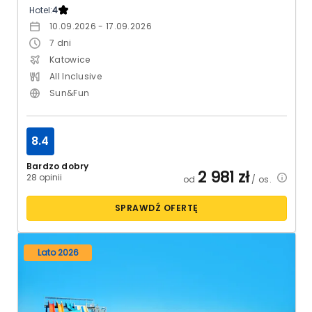
Hotel:
4
10.09.2026 - 17.09.2026
7
dni
Katowice
All Inclusive
Sun&Fun
8.4
Bardzo dobry
2 981
zł
28 opinii
od
/ os.
SPRAWDŹ OFERTĘ
Lato 2026