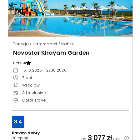
Tunezja / Hammamet / Nabeul
Novostar Khayam Garden
Hotel:
4
15.10.2026 - 22.10.2026
7
dni
Wrocław
All Inclusive
Coral Travel
8.4
Bardzo dobry
3 077
zł
28 opinii
od
/ os.