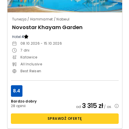
Tunezja / Hammamet / Nabeul
Novostar Khayam Garden
Hotel:
4
08.10.2026 - 15.10.2026
7
dni
Katowice
All Inclusive
Best Reisen
8.4
Bardzo dobry
3 315
zł
28 opinii
od
/ os.
SPRAWDŹ OFERTĘ