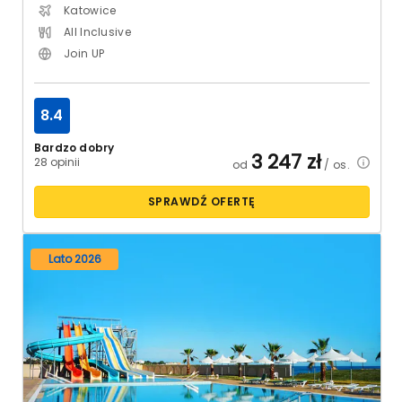
Katowice
All Inclusive
Join UP
8.4
Bardzo dobry
3 247
zł
28 opinii
od
/ os.
SPRAWDŹ OFERTĘ
Lato 2026