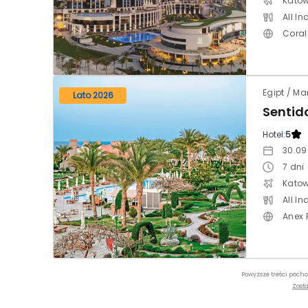
Katow
All In
Coral
Egipt / Ma
Lato 2026
Hotel:
5
30.09
7
dni
Katow
All In
Anex 
Powyższe treści poch
Zost