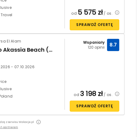
ice
clusive
5 575
zł
od
/ os.
 Travel
SPRAWDŹ OFERTĘ
rsa El Alam
Wspaniały
8.7
120 opinii
Sentido Akassia Beach (ex. LTI Akassia Beach)
.2026 - 07.10.2026
ice
clusive
3 198
zł
od
/ os.
Poland
SPRAWDŹ OFERTĘ
odzą z serwisu Wakacje.pl
ań partnerem