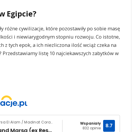
w Egipcie?
y różne cywilizacje, które pozostawiły po sobie masę
kości i niewiarygodnym stopniu rozwoju. Co istotne,
 z tych epok, a ich niezliczona ilość wciąż czeka na
a? Przedstawiamy listę 10 najciekawszych zabytków w
Egipt / Marsa El Alam / Madinat Coraya
Wspaniały
8.7
832 opinie
Jaz Grand Marsa (ex Resta Grand Resort)