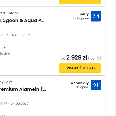
rsa El Alam
Dobry
7.4
232 opinie
Dream Lagoon & Aqua Park Resort (ex. Floriana Dream Lagoon)
.2026 - 04.09.2026
ice
clusive
2 929
zł
od
/ os.
SPRAWDŹ OFERTĘ
lny Egipt
Wspaniały
9.1
10 opinii
Rixos Premium Alamein (ex. Regal Heights)
.2027 - 24.09.2027