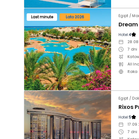
Egipt / Ma
Last minute
Lato 2026
Hotel:
4
28.08
7
dni
Katow
All In
Itaka
Egipt / Do
Hotel:
5
17.09
7
dni