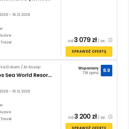
.2026 - 16.12.2026
ów
clusive
3 079
zł
od
/ os.
 Travel
SPRAWDŹ OFERTĘ
rsa El Alam / Al-Kusajr
Wspaniały
8.9
718 opinii
Albatros Sea World Resort Marsa Alam
.2026 - 16.12.2026
ów
clusive
3 200
zł
od
/ os.
 Travel
SPRAWDŹ OFERTĘ