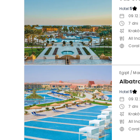
Hotel:
5
09.12
7
dni
Krak
All In
Coral
Egipt / Ma
Hotel:
5
09.12
7
dni
Krak
All In
Coral