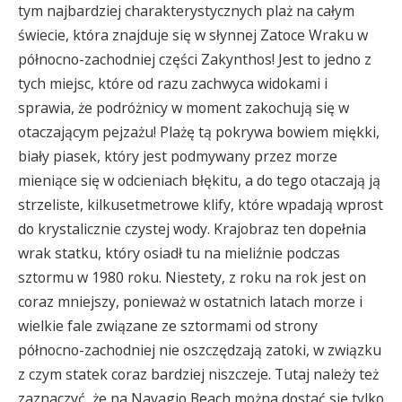
tym najbardziej charakterystycznych plaż na całym
świecie, która znajduje się w słynnej Zatoce Wraku w
północno-zachodniej części Zakynthos! Jest to jedno z
tych miejsc, które od razu zachwyca widokami i
sprawia, że podróżnicy w moment zakochują się w
otaczającym pejzażu! Plażę tą pokrywa bowiem miękki,
biały piasek, który jest podmywany przez morze
mieniące się w odcieniach błękitu, a do tego otaczają ją
strzeliste, kilkusetmetrowe klify, które wpadają wprost
do krystalicznie czystej wody. Krajobraz ten dopełnia
wrak statku, który osiadł tu na mieliźnie podczas
sztormu w 1980 roku. Niestety, z roku na rok jest on
coraz mniejszy, ponieważ w ostatnich latach morze i
wielkie fale związane ze sztormami od strony
północno-zachodniej nie oszczędzają zatoki, w związku
z czym statek coraz bardziej niszczeje. Tutaj należy też
zaznaczyć, że na Navagio Beach można dostać się tylko