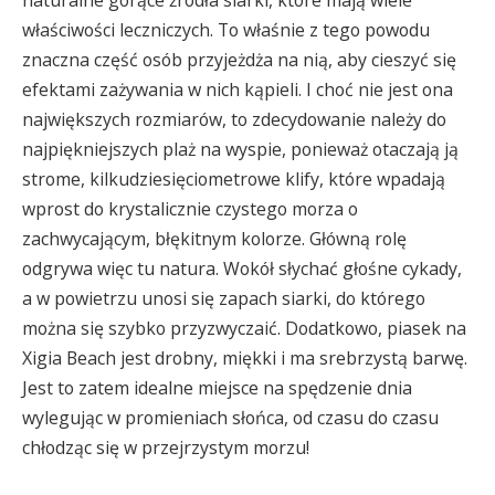
naturalne gorące źródła siarki, które mają wiele
właściwości leczniczych. To właśnie z tego powodu
znaczna część osób przyjeżdża na nią, aby cieszyć się
efektami zażywania w nich kąpieli. I choć nie jest ona
największych rozmiarów, to zdecydowanie należy do
najpiękniejszych plaż na wyspie, ponieważ otaczają ją
strome, kilkudziesięciometrowe klify, które wpadają
wprost do krystalicznie czystego morza o
zachwycającym, błękitnym kolorze. Główną rolę
odgrywa więc tu natura. Wokół słychać głośne cykady,
a w powietrzu unosi się zapach siarki, do którego
można się szybko przyzwyczaić. Dodatkowo, piasek na
Xigia Beach jest drobny, miękki i ma srebrzystą barwę.
Jest to zatem idealne miejsce na spędzenie dnia
wylegując w promieniach słońca, od czasu do czasu
chłodząc się w przejrzystym morzu!