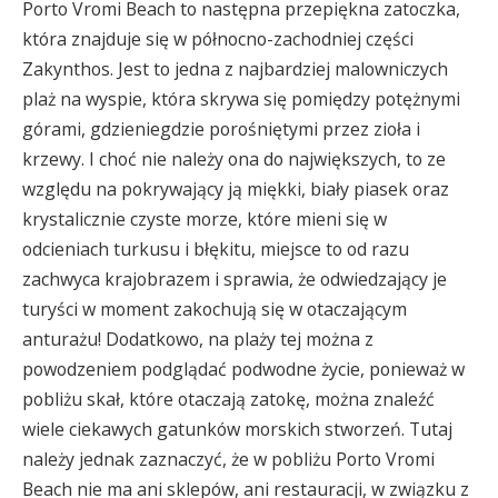
Porto Vromi Beach to następna przepiękna zatoczka,
która znajduje się w północno-zachodniej części
Zakynthos. Jest to jedna z najbardziej malowniczych
plaż na wyspie, która skrywa się pomiędzy potężnymi
górami, gdzieniegdzie porośniętymi przez zioła i
krzewy. I choć nie należy ona do największych, to ze
względu na pokrywający ją miękki, biały piasek oraz
krystalicznie czyste morze, które mieni się w
odcieniach turkusu i błękitu, miejsce to od razu
zachwyca krajobrazem i sprawia, że odwiedzający je
turyści w moment zakochują się w otaczającym
anturażu! Dodatkowo, na plaży tej można z
powodzeniem podglądać podwodne życie, ponieważ w
pobliżu skał, które otaczają zatokę, można znaleźć
wiele ciekawych gatunków morskich stworzeń. Tutaj
należy jednak zaznaczyć, że w pobliżu Porto Vromi
Beach nie ma ani sklepów, ani restauracji, w związku z